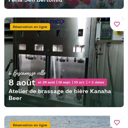
favorite_border
Réservation en ligne
à Biscarrosse ville
8 août
et 29 août | 19 sept. | 10 oct. | + 3 dates
Atelier de brassage de bière Kanaha
Beer
favorite_border
Réservation en ligne