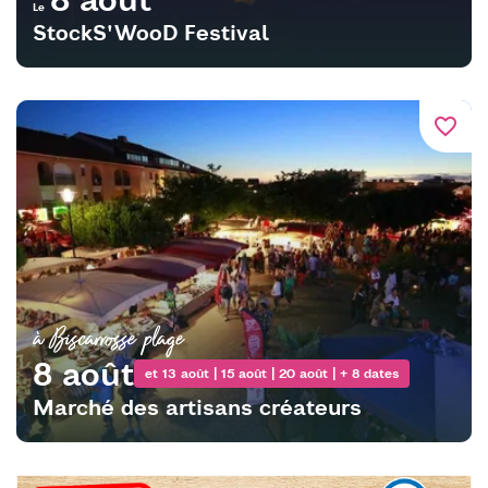
Le
StockS'WooD Festival
favorite_border
à Biscarrosse plage
8 août
et 13 août | 15 août | 20 août | + 8 dates
Marché des artisans créateurs