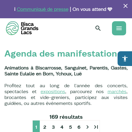
Aller
au
ℹ️
Communiqué de presse
| On vous attend 🩵
contenu
principal
menu
Agenda des manifestations
accessibility
Animations à Biscarrosse, Sanguinet, Parentis, Gastes,
Sainte Eulalie en Born, Ychoux, Luë
Profitez tout au long de l'année des concerts,
spectacles et
expositions
, parcourez nos
marchés
,
brocantes et vide-greniers, participez aux visites
guidées, ou autres événements sportifs.
169 résultats
chevron_right
last_page
1
2
3
4
5
6