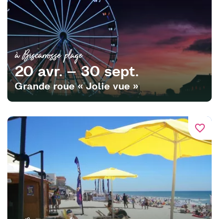
à Biscarrosse plage
20 avr. – 30 sept.
Grande roue « Jolie vue »
favorite_border