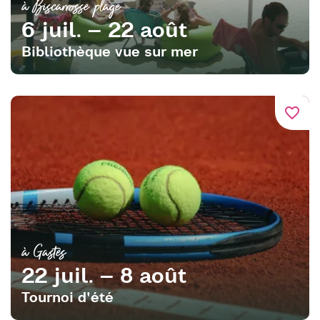
à Biscarrosse plage
6 juil. – 22 août
Bibliothèque vue sur mer
favorite_border
à Gastes
22 juil. – 8 août
Tournoi d'été