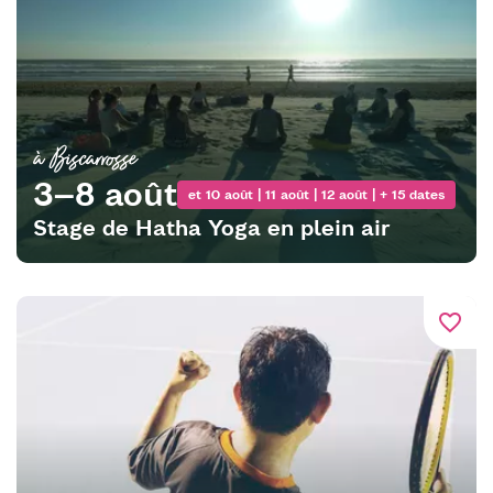
à Biscarrosse
3–8 août
et 10 août | 11 août | 12 août | + 15 dates
Stage de Hatha Yoga en plein air
favorite_border