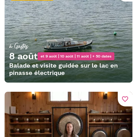
à Gastes
8 août
et 9 août | 10 août | 11 août | + 50 dates
Balade et visite guidée sur le lac en
pinasse électrique
favorite_border