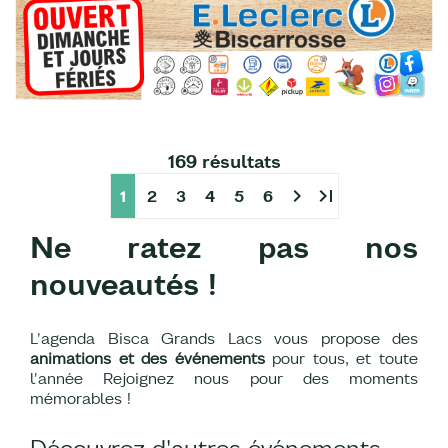
169 résultats
chevron_right
last_page
1
2
3
4
5
6
Ne ratez pas nos
nouveautés !
L'agenda Bisca Grands Lacs vous propose des
animations et des événements
pour tous, et toute
l'année Rejoignez nous pour des moments
mémorables !