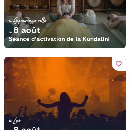
à Biscarrosse ville
8 août
Le
Séance d'activation de la Kundalini
favorite_border
à Lue
8 août