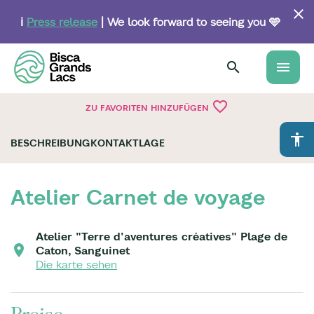
Skip
to
ℹ️
Press release
| We look forward to seeing you 🩵
main
content
menu
favorite_border
ZU FAVORITEN HINZUFÜGEN
accessibility
BESCHREIBUNG
KONTAKT
LAGE
Atelier Carnet de voyage
Atelier "Terre d'aventures créatives" Plage de
Caton, Sanguinet
Die karte sehen