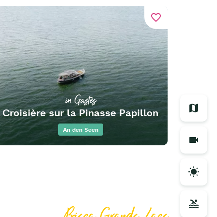
favorite_border
in Gastes
Croisière sur la Pinasse Papillon
An den Seen
Bisca Grands Lacs