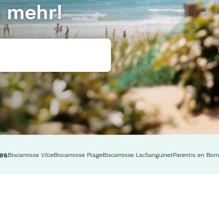
s mehr!
es
Biscarrosse Ville
Biscarrosse Plage
Biscarrosse Lac
Sanguinet
Parentis en Born