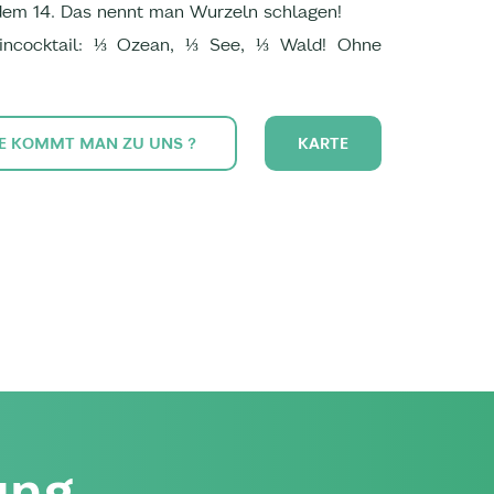
dem 14. Das nennt man Wurzeln schlagen!
mincocktail: ⅓ Ozean, ⅓ See, ⅓ Wald! Ohne
E KOMMT MAN ZU UNS ?
KARTE
ung