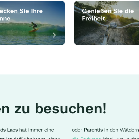
ecken Sie Ihre
Genießen Sie die
inne
Freiheit
en zu besuchen!
ds Lacs
hat immer eine
oder
Parentis
in den Wäldern
sse
ist dafür bekannt, einer
die Radwege
ideal, um in de