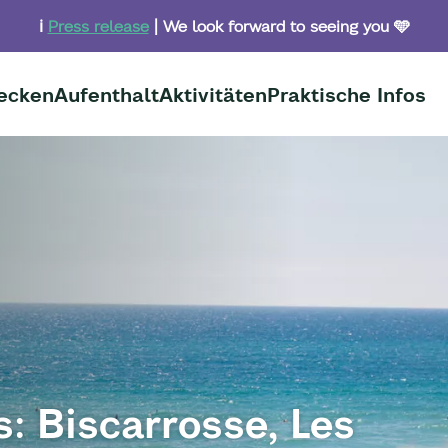
ℹ️
Press release
| We look forward to seeing you 🩵
ecken
Aufenthalt
Aktivitäten
Praktische Infos
: Biscarrosse, Les