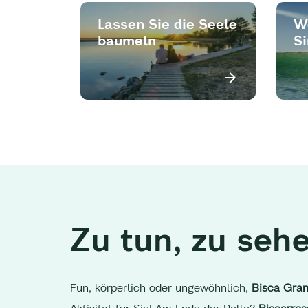
Lassen Sie die Seele
W
baumeln
S
Zu tun, zu seh
Fun, körperlich oder ungewöhnlich,
Bisca Gran
Aktivität für Sie! Am Ende der Rolle?
Biscarro