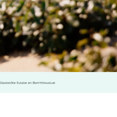
Gastes
Ste Eulalie en Born
Ychoux
Luë