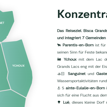
Konzentr
Das Reiseziel Bisca Grand
und integriert 7 Gemeinden 
🐂
Parentis-en-Born
ist für
seinen Sinn für Feste bekan
🚂
Ychoux
mit dem Lac de
Grands Lacs eng mit der Ei
🚣🏻
Sanguinet
und
Gaste
Wassersportaktivitäten run
⚓ S
ainte-Eulalie-en-Born
sich für eine Flucht aus dem
🌳
Luë
, dieses kleine Dorf