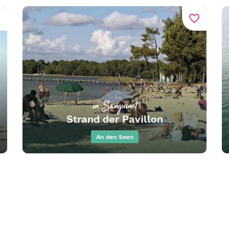
er
favorite_border
in Sanguinet
Strand der Pavillon
An den Seen