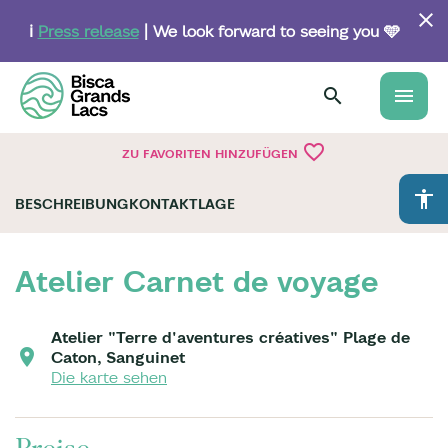
Skip
to
ℹ️
Press release
| We look forward to seeing you 🩵
main
content
menu
favorite_border
ZU FAVORITEN HINZUFÜGEN
accessibility
BESCHREIBUNG
KONTAKT
LAGE
Atelier Carnet de voyage
Atelier "Terre d'aventures créatives" Plage de
Caton, Sanguinet
Die karte sehen