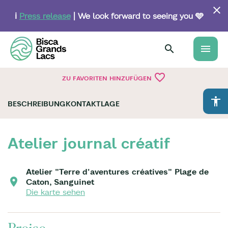
Skip
to
ℹ️
Press release
| We look forward to seeing you 🩵
main
content
menu
favorite_border
ZU FAVORITEN HINZUFÜGEN
accessibility
BESCHREIBUNG
KONTAKT
LAGE
Atelier journal créatif
Atelier "Terre d'aventures créatives" Plage de
Caton, Sanguinet
Die karte sehen