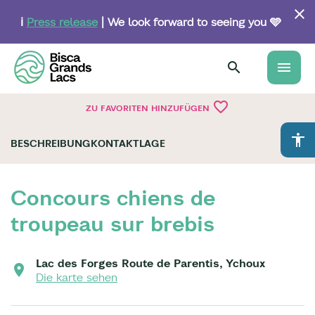
Skip
to
ℹ️
Press release
| We look forward to seeing you 🩵
main
content
menu
favorite_border
ZU FAVORITEN HINZUFÜGEN
accessibility
BESCHREIBUNG
KONTAKT
LAGE
Concours chiens de
troupeau sur brebis
Lac des Forges Route de Parentis, Ychoux
Die karte sehen