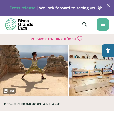
Skip
to
ℹ️
Press release
| We look forward to seeing you 🩵
main
content
menu
favorite_border
ZU FAVORITEN HINZUFÜGEN
accessibility
1
/
3
BESCHREIBUNG
KONTAKT
LAGE