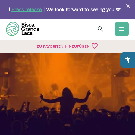
Skip
to
ℹ️
Press release
| We look forward to seeing you 🩵
main
content
menu
favorite_border
ZU FAVORITEN HINZUFÜGEN
accessibility