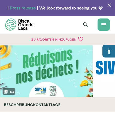
Skip
to
ℹ️
Press release
| We look forward to seeing you 🩵
main
content
menu
favorite_border
ZU FAVORITEN HINZUFÜGEN
accessibility
1
/
2
BESCHREIBUNG
KONTAKT
LAGE