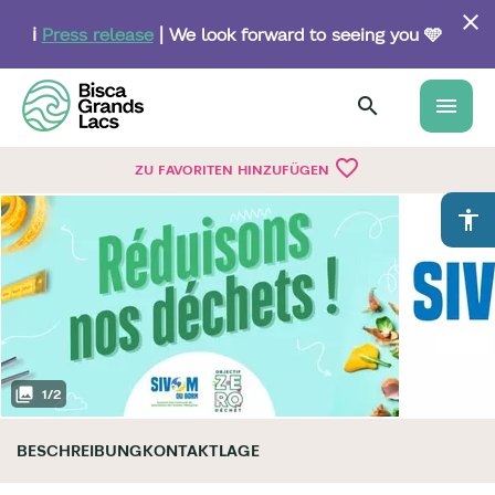
Skip
to
ℹ️
Press release
| We look forward to seeing you 🩵
main
content
menu
favorite_border
ZU FAVORITEN HINZUFÜGEN
accessibility
1
/
2
BESCHREIBUNG
KONTAKT
LAGE