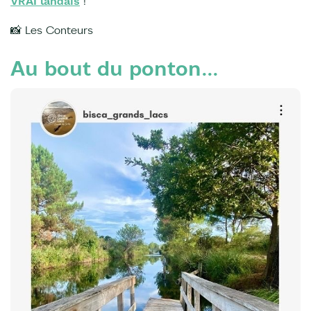
VRAI landais
!
📸 Les Conteurs
Au bout du ponton...