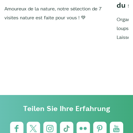
du s
Amoureux de la nature, notre sélection de 7
visites nature est faite pour vous ! 💚
Organis
loups, 
Laissez
Teilen Sie Ihre Erfahrung