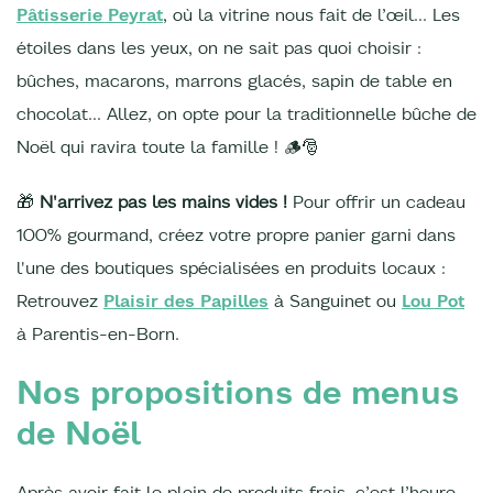
Pâtisserie Peyrat
, où la vitrine nous fait de l’œil… Les
étoiles dans les yeux, on ne sait pas quoi choisir :
bûches, macarons, marrons glacés, sapin de table en
chocolat… Allez, on opte pour la traditionnelle bûche de
Noël qui ravira toute la famille ! 🪵🎅
🎁
N'arrivez pas les mains vides !
Pour offrir un cadeau
100% gourmand, créez votre propre panier garni dans
l'une des boutiques spécialisées en produits locaux :
Retrouvez
Plaisir des Papilles
à Sanguinet ou
Lou Pot
à Parentis-en-Born.
Nos propositions de menus
de Noël
Après avoir fait le plein de produits frais, c’est l’heure