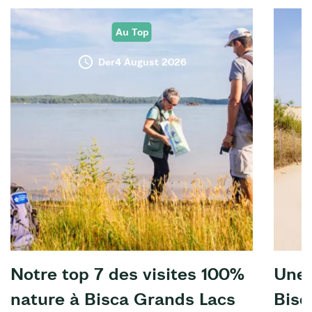
Au Top
Der4 August 2026
Notre top 7 des visites 100%
Une 
nature à Bisca Grands Lacs
Bisc