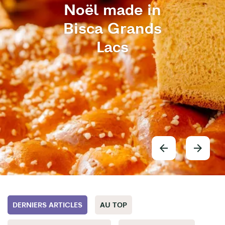
Noël made in
Bisca Grands
Lacs
DERNIERS ARTICLES
AU TOP