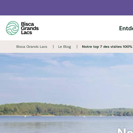
Skip
to
main
content
Entd
Bisca Grands Lacs
Le Blog
Notre top 7 des visites 100%
No