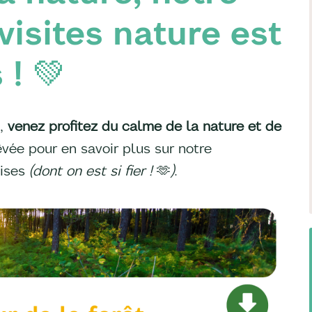
visites nature est
 ! 💚
,
venez profitez du calme de la nature et de
êvée pour en savoir plus sur notre
aises
(dont on est si fier !
🫶
)
.