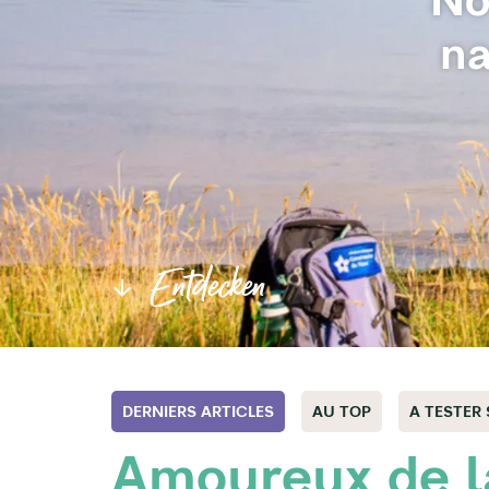
na
Entdecken
DERNIERS ARTICLES
AU TOP
A TESTER
Amoureux de la