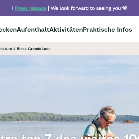
ℹ️
Press release
| We look forward to seeing you 🩵
ecken
Aufenthalt
Aktivitäten
Praktische Infos
 nature à Bisca Grands Lacs
tre top 7 des visites 1