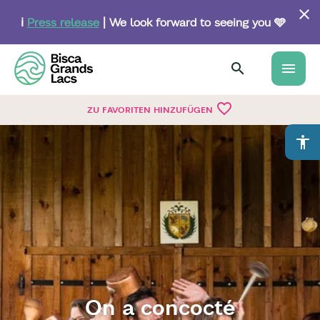
Skip
to
ℹ️
Press release
| We look forward to seeing you 🩵
main
content
menu
favorite_border
ZU FAVORITEN HINZUFÜGEN
accessibility
On a concocté