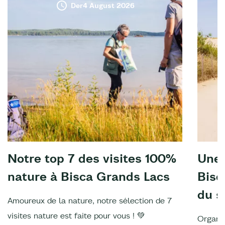
Der4 August 2026
Notre top 7 des visites 100%
Une 
nature à Bisca Grands Lacs
Bisc
du s
Amoureux de la nature, notre sélection de 7
visites nature est faite pour vous ! 💚
Organis