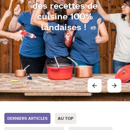
des recettes de
cuisine 100%
landaises !
DERNIERS ARTICLES
AU TOP