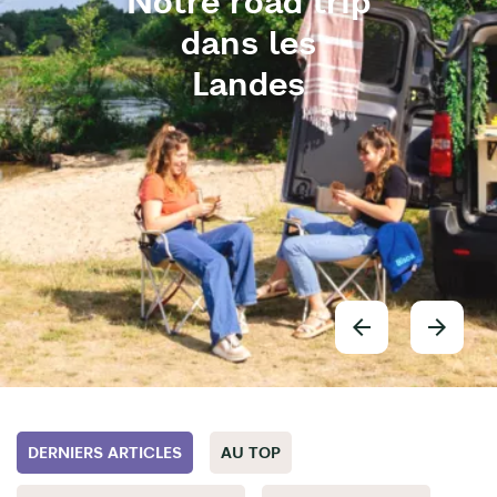
Notre road trip
dans les
Landes
DERNIERS ARTICLES
AU TOP