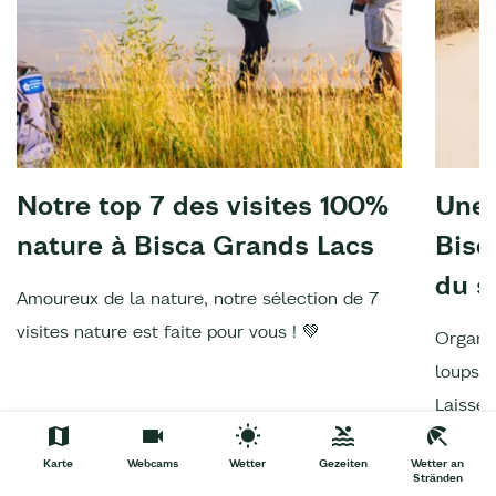
Notre top 7 des visites 100%
Une 
nature à Bisca Grands Lacs
Bisc
du s
Amoureux de la nature, notre sélection de 7
visites nature est faite pour vous ! 💚
Organis
loups, 
Laissez
Karte
Webcams
Wetter
Gezeiten
Wetter an
Stränden