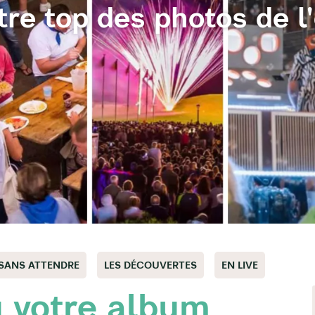
re top des photos de l
 SANS ATTENDRE
LES DÉCOUVERTES
EN LIVE
u votre album