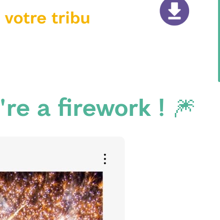
're a firework ! 🎆