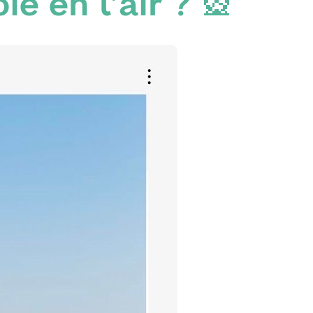
ie en l'air ? 🎡