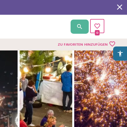
0
favorite_border
ZU FAVORITEN HINZUFÜGEN
accessibility