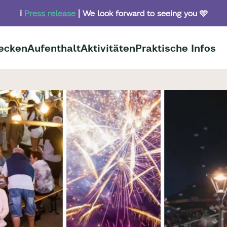
ℹ️
Press release
| We look forward to seeing you 🩵
ecken
Aufenthalt
Aktivitäten
Praktische Infos