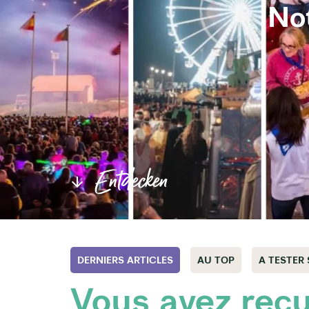
Not
Entdecken
DERNIERS ARTICLES
AU TOP
A TESTER
Vous avez reç