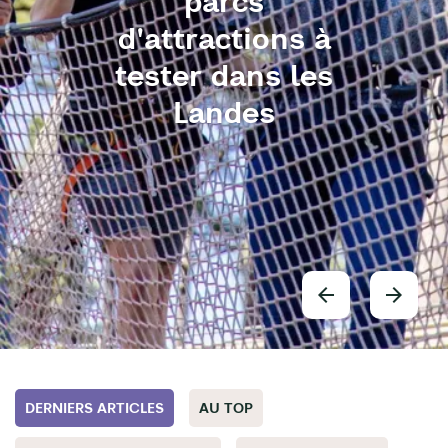
parcs
d'attractions à
tester dans les
Landes
DERNIERS ARTICLES
AU TOP