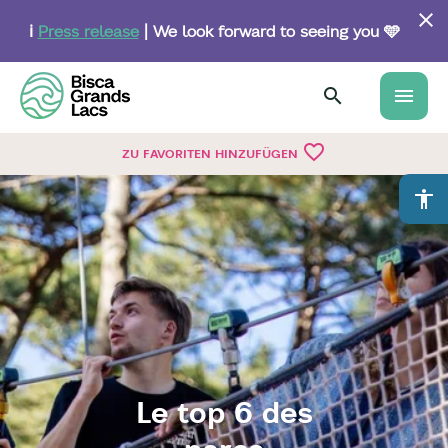
Skip
to
ℹ️
Press release
| We look forward to seeing you 🩵
main
content
menu
favorite_border
ZU FAVORITEN HINZUFÜGEN
accessibility
Le top 6 des