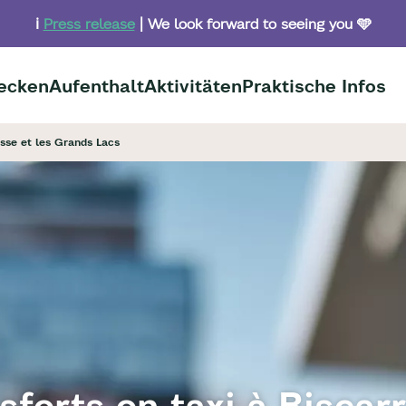
ℹ️
Press release
| We look forward to seeing you 🩵
ecken
Aufenthalt
Aktivitäten
Praktische Infos
osse et les Grands Lacs
sferts en taxi à Biscar