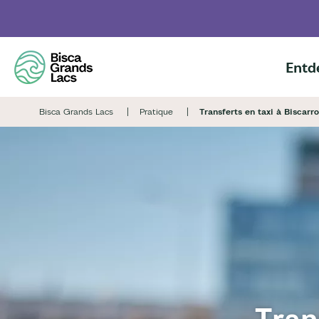
Skip
to
main
content
Entd
Bisca Grands Lacs
Pratique
Transferts en taxi à Biscarr
Tran