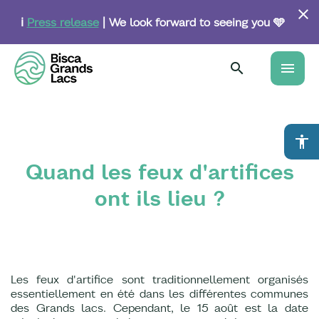
Skip
to
ℹ️
Press release
| We look forward to seeing you 🩵
main
content
menu
accessibility
Quand les feux d'artifices
ont ils lieu ?
Les feux d'artifice sont traditionnellement organisés
essentiellement en été dans les différentes communes
des Grands lacs. Cependant, le 15 août est la date