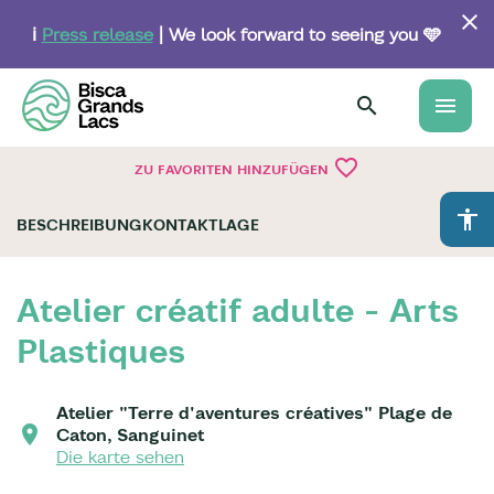
Skip
to
ℹ️
Press release
| We look forward to seeing you 🩵
main
content
menu
favorite_border
ZU FAVORITEN HINZUFÜGEN
accessibility
BESCHREIBUNG
KONTAKT
LAGE
Atelier créatif adulte - Arts
Plastiques
Atelier "Terre d'aventures créatives" Plage de
Caton, Sanguinet
Die karte sehen