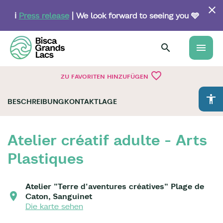
Skip
to
ℹ️
Press release
| We look forward to seeing you 🩵
main
content
menu
favorite_border
ZU FAVORITEN HINZUFÜGEN
accessibility
BESCHREIBUNG
KONTAKT
LAGE
Atelier créatif adulte - Arts
Plastiques
Atelier "Terre d'aventures créatives" Plage de
Caton, Sanguinet
Die karte sehen