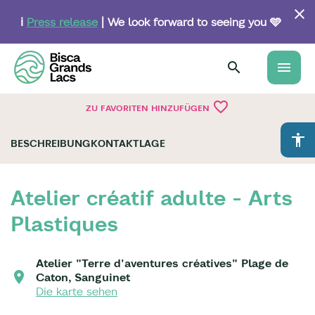
Skip
to
ℹ️
Press release
| We look forward to seeing you 🩵
main
content
menu
favorite_border
ZU FAVORITEN HINZUFÜGEN
accessibility
BESCHREIBUNG
KONTAKT
LAGE
Atelier créatif adulte - Arts
Plastiques
Atelier "Terre d'aventures créatives" Plage de
Caton, Sanguinet
Die karte sehen