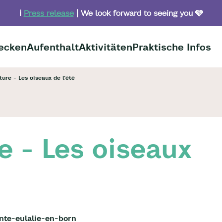
ℹ️
Press release
| We look forward to seeing you 🩵
ecken
Aufenthalt
Aktivitäten
Praktische Infos
ure - Les oiseaux de l'été
e - Les oiseaux
nte-eulalie-en-born