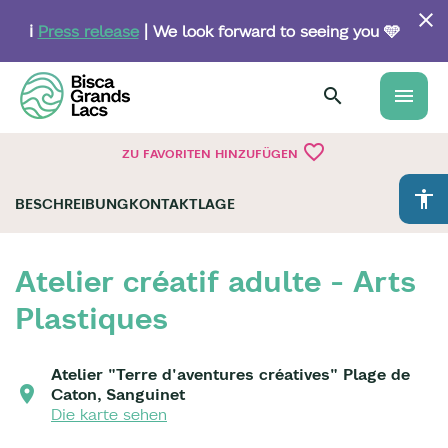
Skip
to
ℹ️
Press release
| We look forward to seeing you 🩵
main
content
menu
favorite_border
ZU FAVORITEN HINZUFÜGEN
accessibility
BESCHREIBUNG
KONTAKT
LAGE
Atelier créatif adulte - Arts
Plastiques
Atelier "Terre d'aventures créatives" Plage de
Caton, Sanguinet
Die karte sehen