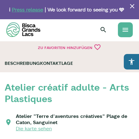
Skip
to
ℹ️
Press release
| We look forward to seeing you 🩵
main
content
menu
favorite_border
ZU FAVORITEN HINZUFÜGEN
accessibility
BESCHREIBUNG
KONTAKT
LAGE
Atelier créatif adulte - Arts
Plastiques
Atelier "Terre d'aventures créatives" Plage de
Caton, Sanguinet
Die karte sehen