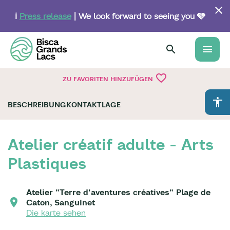
Skip
to
ℹ️
Press release
| We look forward to seeing you 🩵
main
content
menu
favorite_border
ZU FAVORITEN HINZUFÜGEN
accessibility
BESCHREIBUNG
KONTAKT
LAGE
Atelier créatif adulte - Arts
Plastiques
Atelier "Terre d'aventures créatives" Plage de
Caton, Sanguinet
Die karte sehen