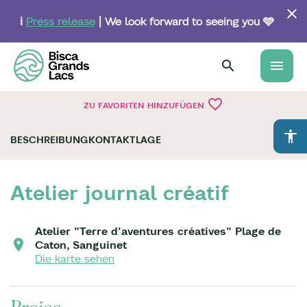
Skip
to
ℹ️
Press release
| We look forward to seeing you 🩵
main
content
menu
favorite_border
ZU FAVORITEN HINZUFÜGEN
accessibility
BESCHREIBUNG
KONTAKT
LAGE
Atelier journal créatif
Atelier "Terre d'aventures créatives" Plage de
Caton, Sanguinet
Die karte sehen