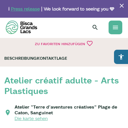
Skip
to
ℹ️
Press release
| We look forward to seeing you 🩵
main
content
menu
favorite_border
ZU FAVORITEN HINZUFÜGEN
accessibility
BESCHREIBUNG
KONTAKT
LAGE
Atelier créatif adulte - Arts
Plastiques
Atelier "Terre d'aventures créatives" Plage de
Caton, Sanguinet
Die karte sehen