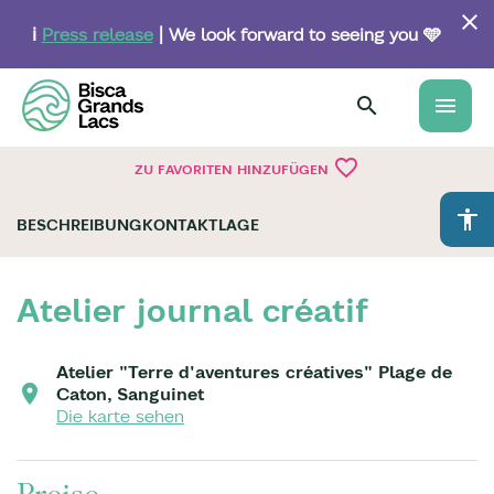
Skip
to
ℹ️
Press release
| We look forward to seeing you 🩵
main
content
menu
favorite_border
ZU FAVORITEN HINZUFÜGEN
accessibility
BESCHREIBUNG
KONTAKT
LAGE
Atelier journal créatif
Atelier "Terre d'aventures créatives" Plage de
Caton, Sanguinet
Die karte sehen