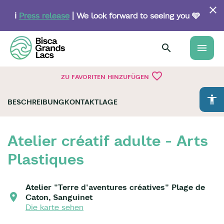
Skip
to
ℹ️
Press release
| We look forward to seeing you 🩵
main
content
menu
favorite_border
ZU FAVORITEN HINZUFÜGEN
accessibility
BESCHREIBUNG
KONTAKT
LAGE
Atelier créatif adulte - Arts
Plastiques
Atelier "Terre d'aventures créatives" Plage de
Caton, Sanguinet
Die karte sehen