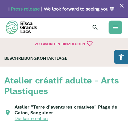
Skip
to
ℹ️
Press release
| We look forward to seeing you 🩵
main
content
menu
favorite_border
ZU FAVORITEN HINZUFÜGEN
accessibility
BESCHREIBUNG
KONTAKT
LAGE
Atelier créatif adulte - Arts
Plastiques
Atelier "Terre d'aventures créatives" Plage de
Caton, Sanguinet
Die karte sehen