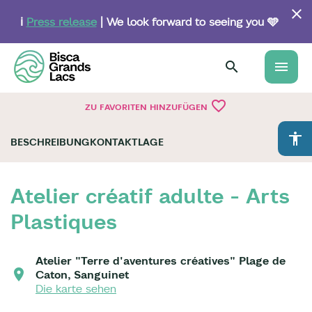
Skip
to
ℹ️
Press release
| We look forward to seeing you 🩵
main
content
menu
favorite_border
ZU FAVORITEN HINZUFÜGEN
accessibility
BESCHREIBUNG
KONTAKT
LAGE
Atelier créatif adulte - Arts
Plastiques
Atelier "Terre d'aventures créatives" Plage de
Caton, Sanguinet
Die karte sehen