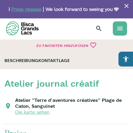
Skip
to
ℹ️
Press release
| We look forward to seeing you 🩵
main
content
menu
favorite_border
ZU FAVORITEN HINZUFÜGEN
accessibility
BESCHREIBUNG
KONTAKT
LAGE
Atelier journal créatif
Atelier "Terre d'aventures créatives" Plage de
Caton, Sanguinet
Die karte sehen