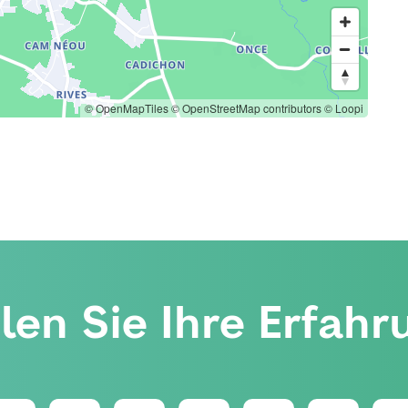
© OpenMapTiles
© OpenStreetMap contributors
© Loopi
ilen Sie Ihre Erfahr