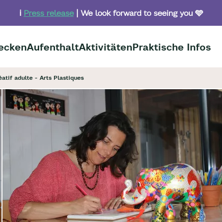
ℹ️
Press release
| We look forward to seeing you 🩵
ecken
Aufenthalt
Aktivitäten
Praktische Infos
éatif adulte - Arts Plastiques