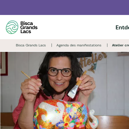
Skip
to
main
content
Entd
Bisca Grands Lacs
Agenda des manifestations
Atelier cr