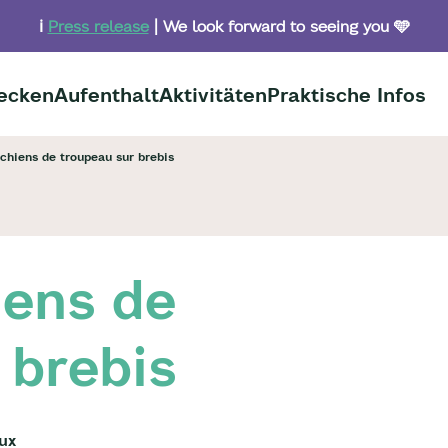
ℹ️
Press release
| We look forward to seeing you 🩵
ecken
Aufenthalt
Aktivitäten
Praktische Infos
chiens de troupeau sur brebis
iens de
 brebis
ux