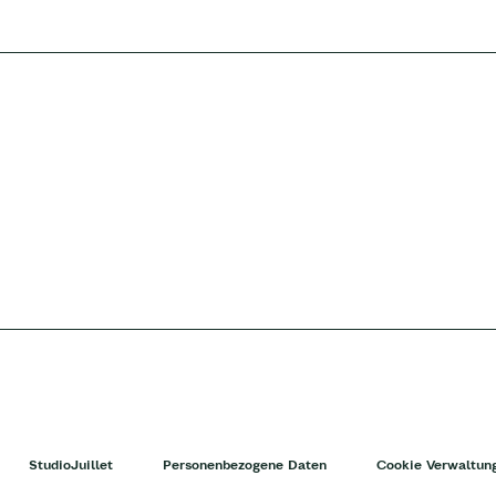
StudioJuillet
Personenbezogene Daten
Cookie Verwaltun