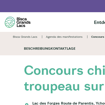
Skip
to
main
content
Entd
Bisca Grands Lacs
Agenda des manifestations
Concours 
BESCHREIBUNG
KONTAKT
LAGE
Concours ch
troupeau sur
Lac des Forges Route de Parentis, Ycho