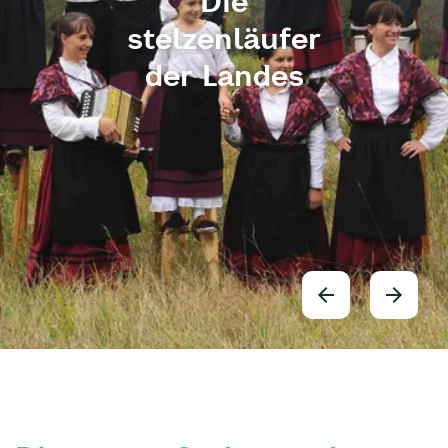
Die
stelzenläufer
der Landes