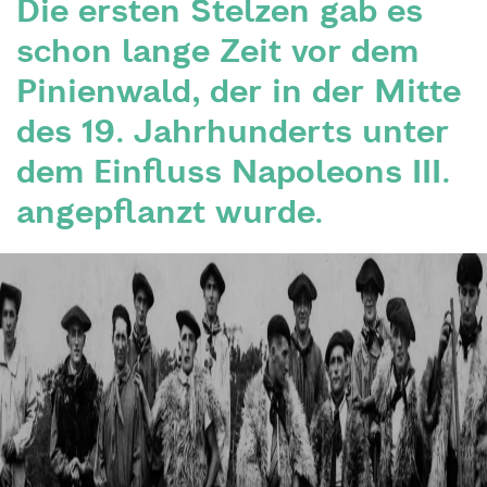
Die ersten Stelzen gab es
schon lange Zeit vor dem
Pinienwald, der in der Mitte
des 19. Jahrhunderts unter
dem Einfluss Napoleons III.
angepflanzt wurde.