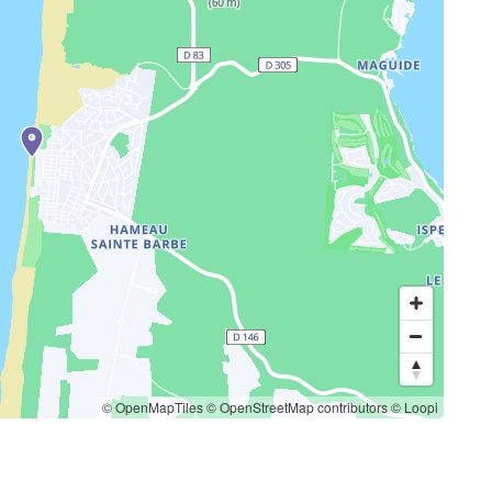
© OpenMapTiles
© OpenStreetMap contributors
© Loopi