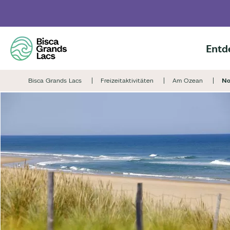
Skip
to
main
content
Entd
Bisca Grands Lacs
Freizeitaktivitäten
Am Ozean
No