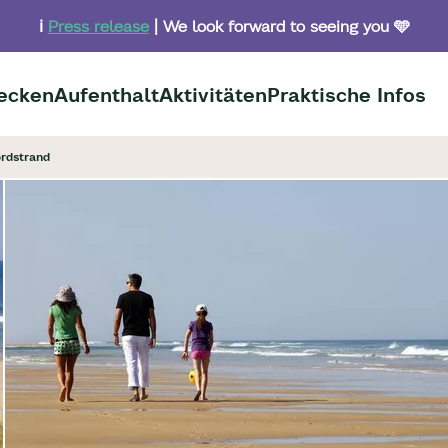
ℹ️
Press release
| We look forward to seeing you 🩵
ecken
Aufenthalt
Aktivitäten
Praktische Infos
rdstrand