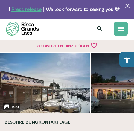
Skip
to
ℹ️
Press release
| We look forward to seeing you 🩵
main
content
menu
favorite_border
ZU FAVORITEN HINZUFÜGEN
accessibility
1
/
20
BESCHREIBUNG
KONTAKT
LAGE