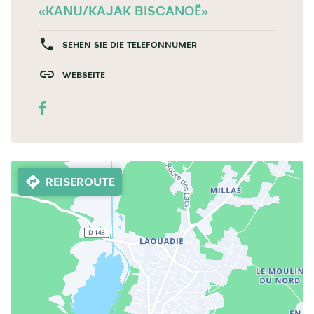
«KANU/KAJAK BISCANOË»
SEHEN SIE DIE TELEFONNUMER
WEBSEITE
REISEROUTE