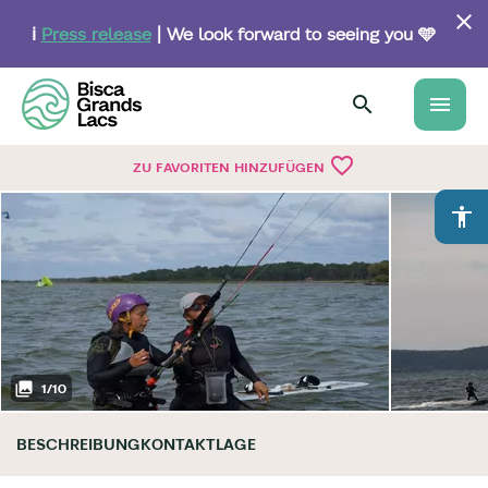
Skip
to
ℹ️
Press release
| We look forward to seeing you 🩵
main
content
menu
favorite_border
ZU FAVORITEN HINZUFÜGEN
accessibility
1
/
10
BESCHREIBUNG
KONTAKT
LAGE