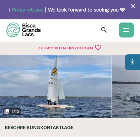
Skip
to
ℹ️
Press release
| We look forward to seeing you 🩵
main
content
menu
favorite_border
ZU FAVORITEN HINZUFÜGEN
accessibility
1
/
10
BESCHREIBUNG
KONTAKT
LAGE