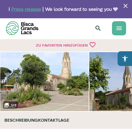
Skip
to
ℹ️
Press release
| We look forward to seeing you 🩵
main
content
menu
favorite_border
ZU FAVORITEN HINZUFÜGEN
accessibility
1
/
3
BESCHREIBUNG
KONTAKT
LAGE