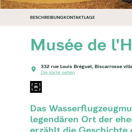
BESCHREIBUNG
KONTAKT
LAGE
Musée de l'H
332 rue Louis Bréguet, Biscarrosse vill
Die karte sehen
Das Wasserflugzeugmu
legendären Ort der ehe
erzählt die Geschichte