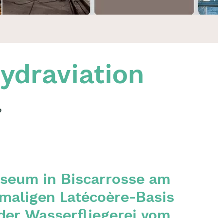
ydraviation
e
seum in Biscarrosse am
maligen Latécoère-Basis
 der Wasserfliegerei vom