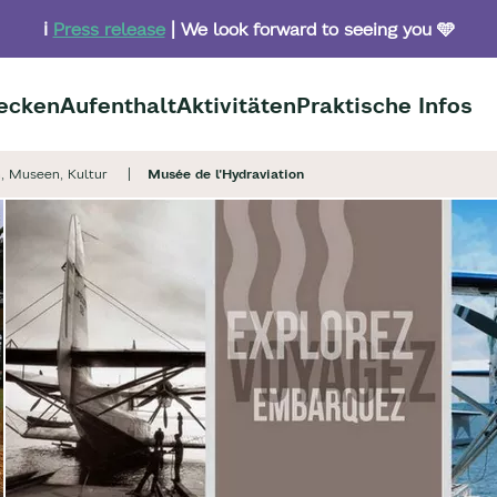
ℹ️
Press release
| We look forward to seeing you 🩵
ecken
Aufenthalt
Aktivitäten
Praktische Infos
, Museen, Kultur
Musée de l'Hydraviation