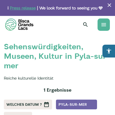
Skip
to
ℹ️
Press release
| We look forward to seeing you 🩵
main
content
menu
Sehenswürdigkeiten,
accessibility
Museen, Kultur in Pyla-sur-
mer
Reiche kulturelle Identität
1 Ergebnisse
WELCHES DATUM ?
PYLA-SUR-MER