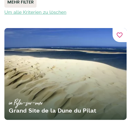
MEHR FILTER
Um alle Kriterien zu löschen
favorite_border
in Pyla-sur-mer
Grand Site de la Dune du Pilat