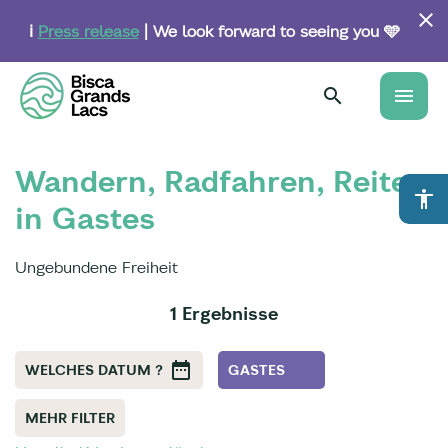
Skip
to
ℹ️
Press release
| We look forward to seeing you 🩵
main
content
menu
Wandern, Radfahren, Reiten
accessibility
in Gastes
Ungebundene Freiheit
1 Ergebnisse
WELCHES DATUM ?
GASTES
MEHR FILTER