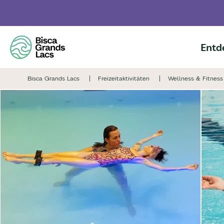
Skip
to
main
content
Entd
Bisca Grands Lacs
Freizeitaktivitäten
Wellness & Fitness