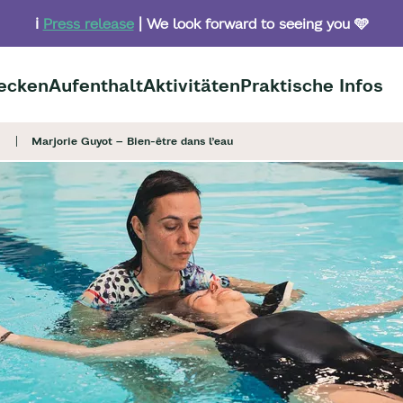
ℹ️
Press release
| We look forward to seeing you 🩵
ecken
Aufenthalt
Aktivitäten
Praktische Infos
Marjorie Guyot – Bien-être dans l’eau