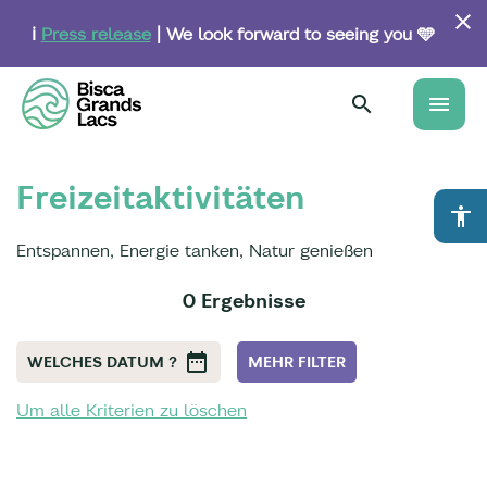
Skip
to
ℹ️
Press release
| We look forward to seeing you 🩵
main
content
menu
Freizeitaktivitäten
accessibility
Entspannen, Energie tanken, Natur genießen
0 Ergebnisse
WELCHES DATUM ?
MEHR FILTER
Um alle Kriterien zu löschen