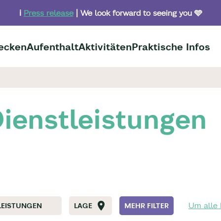
ℹ️
Press release
| We look forward to seeing you 🩵
ecken
Aufenthalt
Aktivitäten
Praktische Infos
ienstleistungen
Um alle 
LEISTUNGEN
LAGE
MEHR FILTER