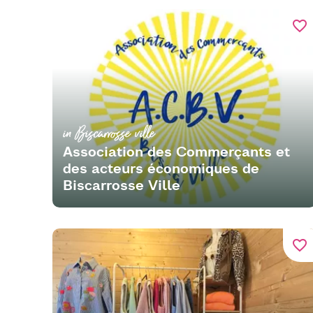
favorite_border
in Biscarrosse ville
Association des Commerçants et
des acteurs économiques de
Biscarrosse Ville
favorite_border