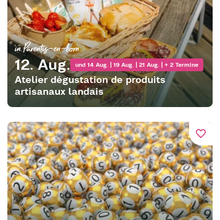
in Parentis-en-born
12. Aug.
und 14 Aug. | 19 Aug. | 21 Aug. | + 2 Termine
Atelier dégustation de produits
artisanaux landais
favorite_border