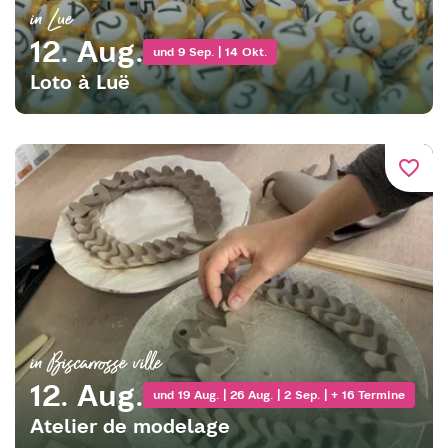
in Lue
12. Aug.
und 9 Sep. | 14 Okt.
Loto à Luë
favorite_border
in Biscarrosse ville
12. Aug.
und 19 Aug. | 26 Aug. | 2 Sep. | + 16 Termine
Atelier de modelage