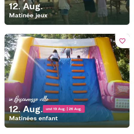
12. Aug.
Matinée jeux
favorite_border
in Biscarrosse ville
12. Aug.
und 19 Aug. | 26 Aug.
Matinées enfant