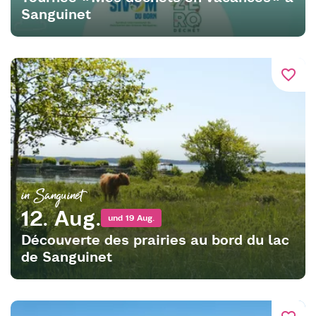
Sanguinet
favorite_border
in Sanguinet
12. Aug.
und 19 Aug.
Découverte des prairies au bord du lac
de Sanguinet