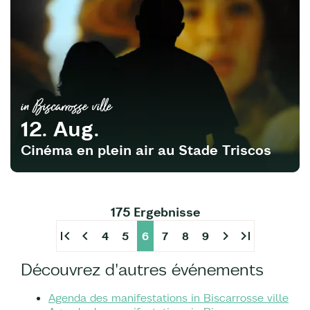
in Biscarrosse ville
12. Aug.
Cinéma en plein air au Stade Triscos
175 Ergebnisse
first_page
chevron_left
chevron_right
last_page
4
5
6
7
8
9
Découvrez d'autres événements
Agenda des manifestations in Biscarrosse ville