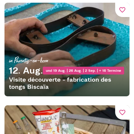
favorite_border
in Parentis-en-born
12. Aug.
und 19 Aug. | 26 Aug. | 2 Sep. | + 16 Termine
Visite découverte - fabrication des
tongs Biscaïa
favorite_border