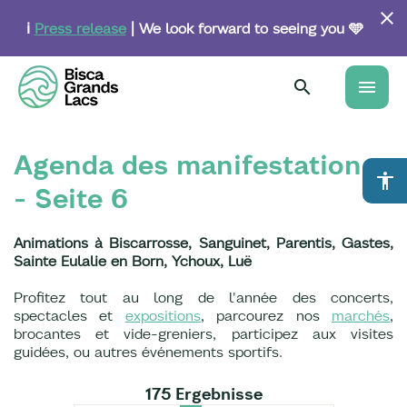
Skip
to
ℹ️
Press release
| We look forward to seeing you 🩵
main
content
menu
Agenda des manifestations
accessibility
- Seite 6
Animations à Biscarrosse, Sanguinet, Parentis, Gastes,
Sainte Eulalie en Born, Ychoux, Luë
Profitez tout au long de l'année des concerts,
spectacles et
expositions
, parcourez nos
marchés
,
brocantes et vide-greniers, participez aux visites
guidées, ou autres événements sportifs.
175 Ergebnisse