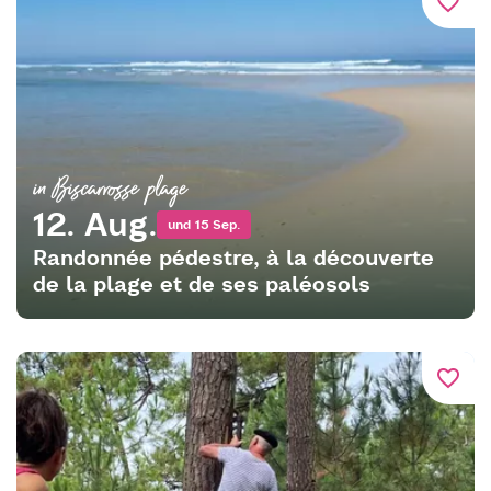
favorite_border
in Biscarrosse plage
12. Aug.
und 15 Sep.
Randonnée pédestre, à la découverte
de la plage et de ses paléosols
favorite_border