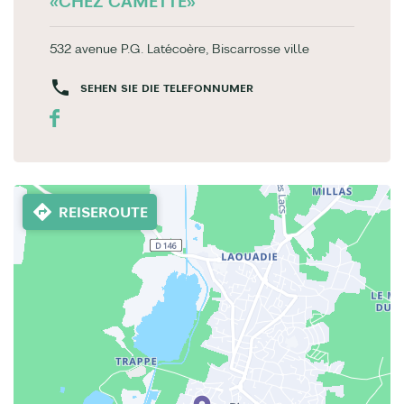
«CHEZ CAMETTE»
532 avenue P.G. Latécoère, Biscarrosse ville
SEHEN SIE DIE TELEFONNUMER
REISEROUTE