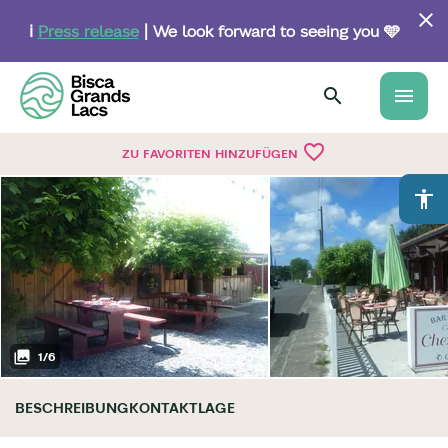
Skip
to
ℹ️
Press release
| We look forward to seeing you 🩵
main
content
menu
favorite_border
ZU FAVORITEN HINZUFÜGEN
accessibility
1
/
6
BESCHREIBUNG
KONTAKT
LAGE